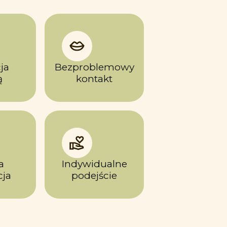
ja
Bezproblemowy
ą
kontakt
a
Indywidualne
ja
podejście