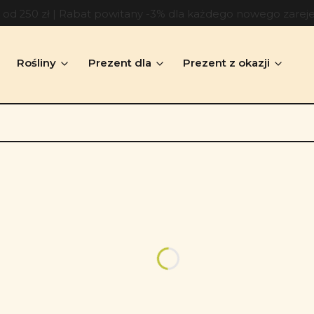
d 250 zł | Rabat powitany -3% dla każdego nowego zarej
Rośliny
Prezent dla
Prezent z okazji