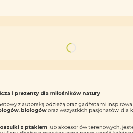
icza i prezenty dla miłośników natury
rnetowy z autorską odzieżą oraz gadżetami inspirowa
tologów, biologów
oraz wszystkich pasjonatów, dla kt
oszulki z ptakiem
lub akcesoriów terenowych, jest
y i flory, dbając o merytoryczną poprawność każdego