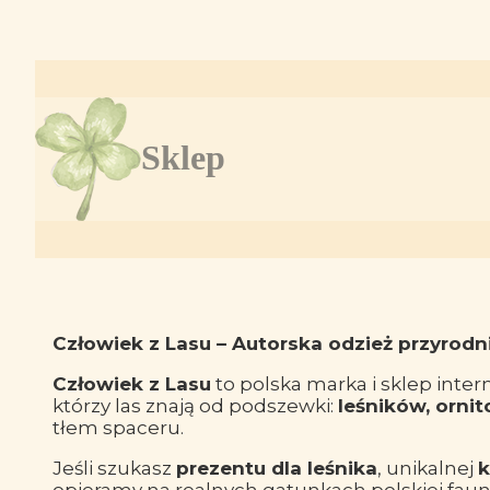
Sklep
Człowiek z Lasu – Autorska odzież przyrodn
Człowiek z Lasu
to polska marka i sklep inte
którzy las znają od podszewki:
leśników, orni
tłem spaceru.
Jeśli szukasz
prezentu dla leśnika
, unikalnej
k
opieramy na realnych gatunkach polskiej faun