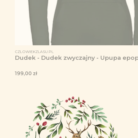
PRODUCENT
CZLOWIEKZLASU.PL
Dudek - Dudek zwyczajny - Upupa epops
Cena
199,00 zł