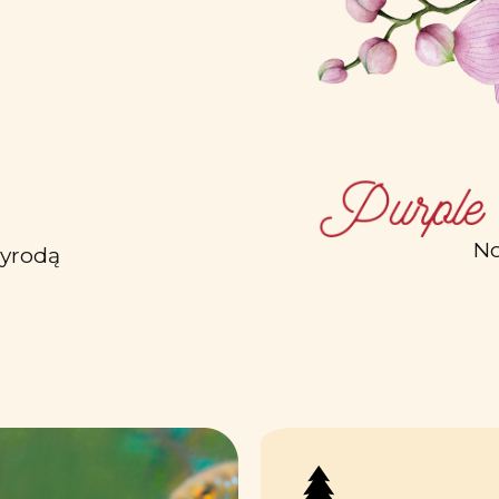
No
zyrodą